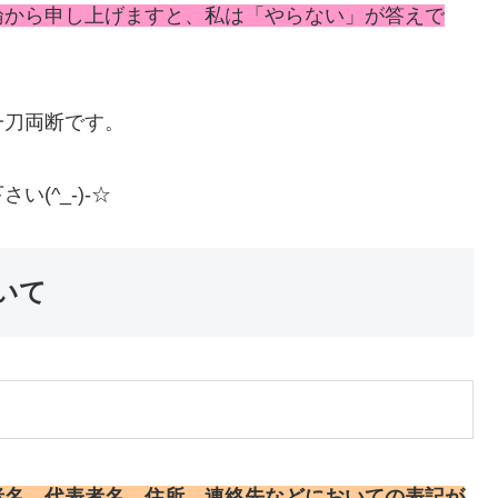
論から申し上げますと、私は「やらない」が答えで
一刀両断です。
(^_-)-☆
いて
者名、代表者名、住所、連絡先などにおいての表記が