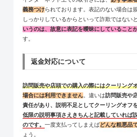
義務つけ
られております。表記のない場合は
しっかりしているからといって詐欺ではない
いうのは、故意に表記を曖昧にしていること
す。
返金対応について
訪問販売や店頭での購入の際にはクーリング
場合には利用できません
。違いは
訪問販売や
責任があり、説明不足としてクーリングオフ
低限の説明事項さえきちんと記載していれば
のです。
一度支払ってしまえば
どんな粗悪品
ょう。