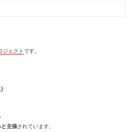
ロジェクト
です。
)
い
ると主張
されています。