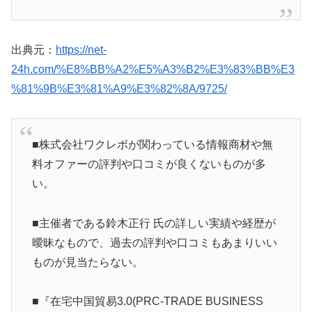
出典元：
https://net-
24h.com/%E8%BB%A2%E5%A3%B2%E3%83%BB%E3
%81%9B%E3%81%A9%E3%82%8A/9725/
■株式会社ワクレボが関わっている情報商材や無
料オファーの評判や口コミが良くないものが多
い。
■主催者である鈴木正行 氏の詳しい実績や経歴が
曖昧なもので、過去の評判や口コミもあまりいい
ものが見当たらない。
■『在宅中国貿易3.0(PRC-TRADE BUSINESS