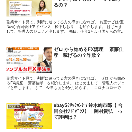
るの？
副業サイト見て、判断に迷ってる方の導きになれば。 お宝ナビ(お宝
Navi) 合同会社アドバンス｜松下しおり を紹介します。 はじめま
して、管理人のジェノと申します。 先日、今年1月より国からの宣言
やらマンボウやらを受けて、外食とお酒もまま...
ゼロ から始めるFX講座 斎藤佳
FX
孝 稼げるの？詐欺？
副業サイト見て、判断に迷ってる方の導きになれば。 ゼロ から始め
るFX講座 斎藤佳孝 を紹介します。 はじめまして、管理人のジェ
ノと申します。 さて、今年もあと4か月足らず。。コロナコロナであ
っという間でした。。副業副業とあっという間に...
ebay5ｸﾘｯｸﾊﾝﾀｰ/ 鈴木絢市郎【 合
副業案件
同会社ｱﾄﾞﾊﾞﾝｽ】❘ 岡村貴弘 っ
て評判は？