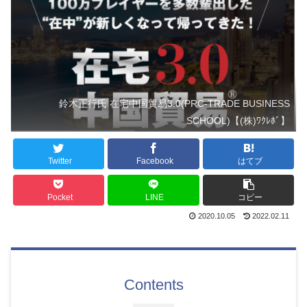
鈴木正行氏 在宅中国貿易3.0(PRC-TRADE BUSINESS
SCHOOL)【(株)ﾜｸﾚﾎﾞ】
Twitter
Facebook
はてブ
Pocket
LINE
コピー
2020.10.05
2022.02.11
Contents