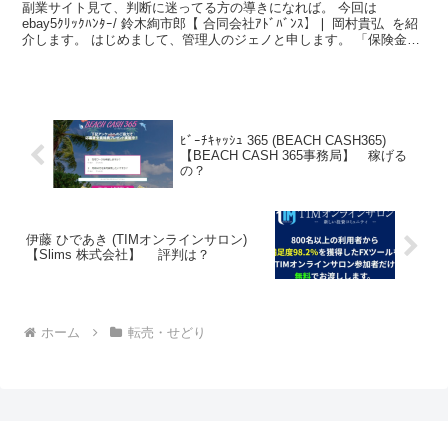
副業サイト見て、判断に迷ってる方の導きになれば。 今回は
ebay5ｸﾘｯｸﾊﾝﾀｰ/ 鈴木絢市郎【 合同会社ｱﾄﾞﾊﾞﾝｽ】❘ 岡村貴弘 を紹
介します。 はじめまして、管理人のジェノと申します。 「保険金受
け取りたいからコロナになりた...
ﾋﾞｰﾁｷｬｯｼｭ 365 (BEACH CASH365)
【BEACH CASH 365事務局】 稼げる
の？
伊藤 ひであき (TIMオンラインサロン)
【Slims 株式会社】 評判は？
ホーム
転売・せどり