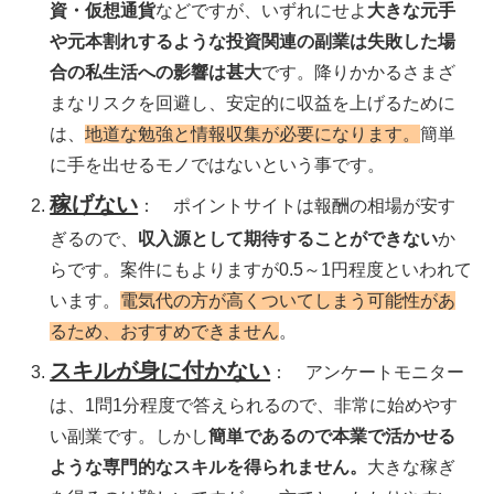
資・仮想通貨
などですが、いずれにせよ
大きな元手
や元本割れするような投資関連の副業は失敗した場
合の私生活への影響は甚大
です。降りかかるさまざ
まなリスクを回避し、安定的に収益を上げるために
は、
地道な勉強と情報収集が必要になります。
簡単
に手を出せるモノではないという事です。
稼げない
： ポイントサイトは報酬の相場が安す
ぎるので、
収入源として期待することができない
か
らです。案件にもよりますが0.5～1円程度といわれて
います。
電気代の方が高くついてしまう可能性があ
るため、おすすめできません
。
スキルが身に付かない
： アンケートモニター
は、1問1分程度で答えられるので、非常に始めやす
い副業です。しかし
簡単であるので本業で活かせる
ような専門的なスキルを得られません。
大きな稼ぎ