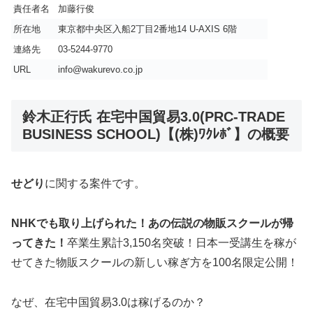
責任者名
加藤行俊
所在地
東京都中央区入船2丁目2番地14 U-AXIS 6階
連絡先
03-5244-9770
URL
info@wakurevo.co.jp
鈴木正行氏 在宅中国貿易3.0(PRC-TRADE
BUSINESS SCHOOL)【(株)ﾜｸﾚﾎﾞ】の概要
せどり
に関する案件です。
NHKでも取り上げられた！あの伝説の物販スクールが帰
ってきた！
卒業生累計3,150名突破！日本一受講生を稼が
せてきた物販スクールの新しい稼ぎ方を100名限定公開！
なぜ、在宅中国貿易3.0は稼げるのか？