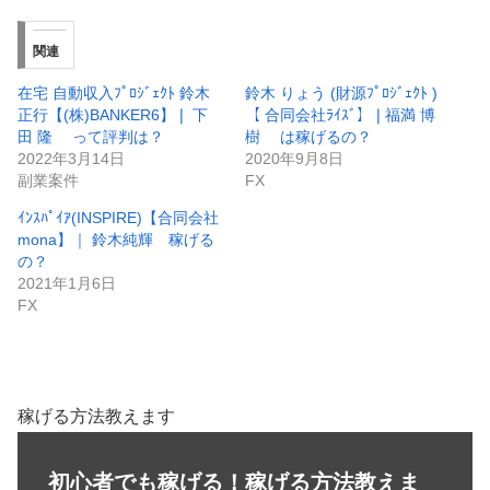
関連
在宅 自動収入ﾌﾟﾛｼﾞｪｸﾄ 鈴木
鈴木 りょう (財源ﾌﾟﾛｼﾞｪｸﾄ )
正行【(株)BANKER6】❘ 下
【 合同会社ﾗｲｽﾞ】❘福満 博
田 隆 って評判は？
樹 は稼げるの？
2022年3月14日
2020年9月8日
副業案件
FX
ｲﾝｽﾊﾟｲｱ(INSPIRE)【合同会社
mona】｜ 鈴木純輝 稼げる
の？
2021年1月6日
FX
稼げる方法教えます
初心者でも稼げる！稼げる方法教えま