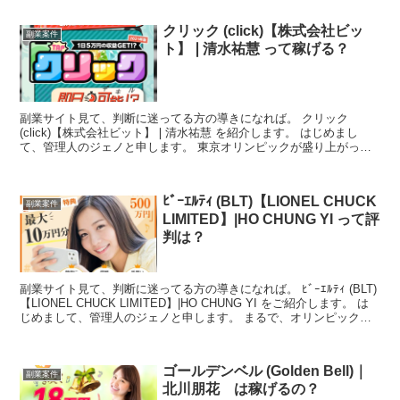
クリック (click)【株式会社ビッ
副業案件
ト】❘清水祐慧 って稼げる？
副業サイト見て、判断に迷ってる方の導きになれば。 クリック
(click)【株式会社ビット】❘清水祐慧 を紹介します。 はじめまし
て、管理人のジェノと申します。 東京オリンピックが盛り上がって
おります。あれだけ反対した反対派はどこ行っちゃっ...
ﾋﾞｰｴﾙﾃｨ (BLT)【LIONEL CHUCK
副業案件
LIMITED】|HO CHUNG YI って評
判は？
副業サイト見て、判断に迷ってる方の導きになれば。 ﾋﾞｰｴﾙﾃｨ (BLT)
【LIONEL CHUCK LIMITED】|HO CHUNG YI をご紹介します。 は
じめまして、管理人のジェノと申します。 まるで、オリンピックを
狙ったような...
ゴールデンベル (Golden Bell)｜
副業案件
北川朋花 は稼げるの？