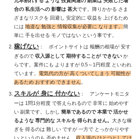
元本割れする ような 投資関連の 副業は 失敗した場
合の 私生活への 影響は 甚大
です。降りかかる さま
ざまなリスクを 回避し 安定的に 収益を 上げるため
には
地道な 勉強と 情報収集が必要に なります。
簡
単に 手を出せる モノではない という事です。
稼げない
： ポイントサイトは 報酬の相場が 安す
ぎるので
収入源として 期待することが できない
か
らです。案件にも よりますが 0.5～1円程度 といわれ
ています。
電気代の方が 高くついてしまう 可能性が
あるため おすすめ できません
。
スキルが 身に 付かない
： アンケートモニタ
ーは 1問1分程度 で答えられるので 非常に 始めやす
い 副業です。しかし
簡単であるので 本業で 活かせ
るような 専門的な スキルを 得られません。
大きな稼
ぎを 得るのは 難しい ですが 一方で とっかかりやす
い というのも 否めません。
収入源の ひとつとしては