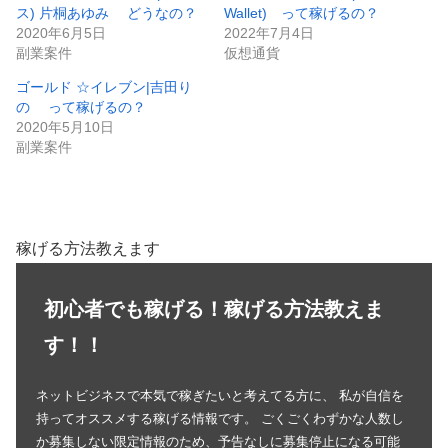
ス) 片桐あゆみ どうなの？
Wallet) って稼げるの？
2020年6月5日
2022年7月4日
副業案件
仮想通貨
ゴールド ☆イレブン|吉田り
の って稼げるの？
2020年5月10日
副業案件
稼げる方法教えます
初心者でも稼げる！稼げる方法教えま
す！！
ネットビジネスで本気で稼ぎたいと考えてる方に、 私が自信を
持ってオススメする稼げる情報です。 ごくごくわずかな人数し
か募集しない限定情報のため、予告なしに募集停止になる可能