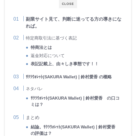
CLOSE
副業サイト見て、判断に迷ってる方の導きにな
れば。
特定商取引法に基づく表記
特商法とは
返金対応について
表記記載上、由々しき事態です！！
ｻｸﾗｳｫﾚｯﾄ(SAKURA Wallet)❘鈴村愛香 の概略
ネタバレ
ｻｸﾗｳｫﾚｯﾄ(SAKURA Wallet)❘鈴村愛香 の口コ
ミは？
まとめ
結論。ｻｸﾗｳｫﾚｯﾄ(SAKURA Wallet)❘鈴村愛香
の評価は？