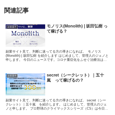
関連記事
モノリス(Monolith)❘坂田弘樹 っ
副業案件
て稼げる？
副業サイト見て、判断に迷ってる方の導きになれば。 モノリス
(Monolith)❘坂田弘樹 を紹介します はじめまして、管理人のジェノと
申します。 今日のニュースです。コロナ重症化をふせぐ治療法は
「腹臥位（ふくがい）療法」と呼ばれ、新型コロ...
secret（シークレット）｜五十
副業案件
嵐 って稼げるの？
副業サイト見て、判断に迷ってる方の導きになれば。 secret（シー
クレット）｜五十嵐 を紹介します。 はじめまして、管理人のジェ
ノと申します。 プロ野球のクライマックスシリーズ（CS）は今日
セ・リーグの第2戦が甲子園であり、レギュラーシー...