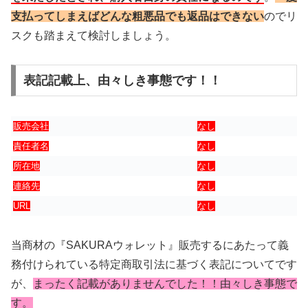
支払ってしまえばどんな粗悪品でも返品はできない
のでリ
スクも踏まえて検討しましょう。
表記記載上、由々しき事態です！！
販売会社
なし
責任者名
なし
所在地
なし
連絡先
なし
URL
なし
当商材の『SAKURAウォレット』販売するにあたって義
務付けられている特定商取引法に基づく表記についてです
が、
まったく記載がありませんでした！！由々しき事態で
す。