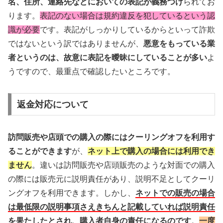
名、住所、連絡先などにおいての表記が義務つけ
られてお
ります。
表記のない場合は規約違反を犯しているという認
識が必要
です。表記がしっかりしているからといって詐欺
ではないという訳ではありませんが、
悪意をもっている業
者というのは、故意に表記を曖昧にしていることが多い
よ
うですので、最重点で確認したいところです。
返金対応について
訪問販売や店頭での購入の際にはクーリングオフを利用す
ることができます
が、
ネット上で購入の場合には利用でき
ません
。違いは訪問販売や店頭販売のような対面での購入
の際には販売元に説明責任があり、説明不足としてクーリ
ングオフを利用できます。しかし、
ネットでの販売の場合
は最低限の説明事項さえきちんと記載していれば説明責任
を果たしたとされ、購入者自身の責任になるのです
。
一度