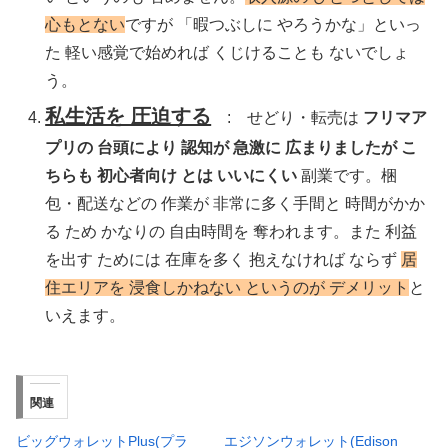
心もとない
ですが 「暇つぶしに やろうかな」といっ
た 軽い感覚で始めれば くじけることも ないでしょ
う。
私生活を 圧迫する
: せどり・転売は
フリマア
プリの 台頭により 認知が 急激に 広まりましたが こ
ちらも 初心者向け とは いいにくい
副業です。梱
包・配送などの 作業が 非常に多く手間と 時間がかか
る ため かなりの 自由時間を 奪われます。また 利益
を出す ためには 在庫を多く 抱えなければ ならず
居
住エリアを 浸食しかねない というのが デメリット
と
いえます。
関連
ビッグウォレットPlus(プラ
エジソンウォレット(Edison