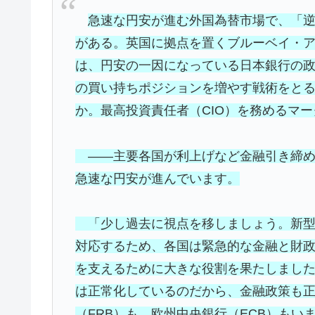
急速な円安が進む外国為替市場で、「
がある。英国に拠点を置くブルーベイ・ア
は、円安の一因になっている日本銀行の
の買い持ちポジションを増やす戦術をと
か。最高投資責任者（CIO）を務めるマ
――主要各国が利上げなど金融引き締め
急速な円安が進んでいます。
「少し過去に視点を移しましょう。新型
対応するため、各国は緊急的な金融と財
を支えるために大きな役割を果たしまし
は正常化しているのだから、金融政策も
（FRB）も、欧州中央銀行（ECB）も