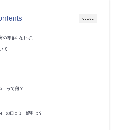
ontents
CLOSE
方の導きになれば。
いて
って何？
S)
S)
の口コミ・評判は？