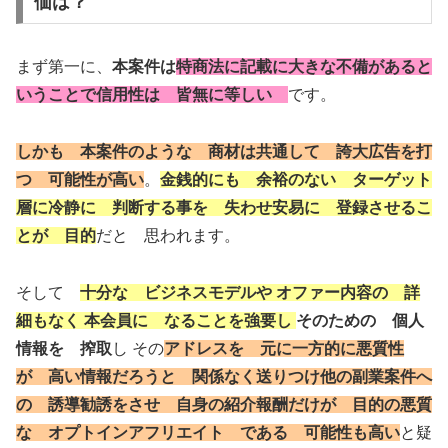
価は？
まず第一に、
本案件は
特商法に記載に大きな不備があると
いうことで
信用性は 皆無に等しい
です。
しかも 本案件のような 商材は
共通して 誇大広告を打
つ 可能性が高い
。
金銭的にも 余裕のない ターゲット
層
に
冷静に 判断する事を 失わせ
安易に 登録させるこ
とが 目的
だと 思われます。
そして
十分な ビジネスモデルや
オファー内容の 詳
細もなく
本会員に なることを強要し
そのための 個人
情報を 搾取
し その
アドレスを 元に一方的に
悪質性
が 高い情報だろうと 関係
なく
送りつけ
他の副業案件へ
の 誘導勧誘をさせ
自身の紹介報酬だけが 目的の
悪質
な オプトイ
ン
アフリエイト である 可能性も高い
と疑