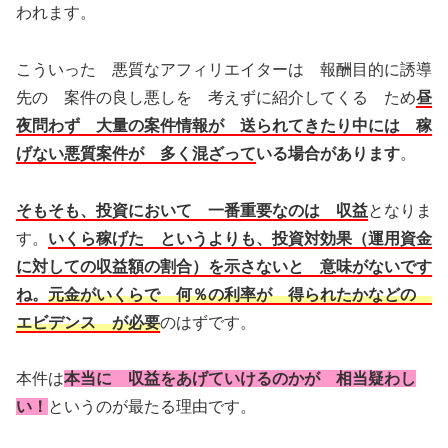
われます。
こういった 悪質なアフィリエイターは 報酬目的に誘導
先の 案件の良し悪しを 考えずに紹介してくる ため
昼
夜問わず 大量の案件情報が
送られてきたり
中には 稼
げない悪質案件が 多く混ざって
いる場合があります
。
そもそも、投資において 一番重要なのは 収益
となりま
す。
いくら稼げた というよりも、
投資対効果（運用資金
に対しての収益額の割合）
を示さないと 意味がないです
ね。
元金がいくらで 何％の利率が 得られたか
などの
エビデンス が必要
のはずです。
本件は
本当に 収益をあげていけるのかが 相当疑わし
い！
というのが最たる理由です。