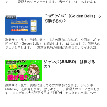
まして、管理人のジェノと申します。 当サイトでは、あまたある副
業、しかもお金にまつわるサイトの 「ち...
ｺﾞｰﾙﾃﾞﾝﾍﾞﾙｽﾞ（Golden Bells）っ
副業案件
て稼げるの？
副業サイト見て、判断に迷ってる方の導きになれば。 今回は ｺﾞｰﾙ
ﾃﾞﾝﾍﾞﾙｽﾞ（Golden Bells） を紹介します。 はじめまして、管理人の
ジェノと申します。 東京国税局の職員が新型コロナウイルス対策
の持続化給付金を詐取した疑い...
ジャンボ (JUMBO) は稼げる
副業案件
の？
副業サイト見て、判断に迷ってる方の導きになれば。 ジャンボ
(JUMBO) を紹介します。 はじめまして、管理人のジェノと申しま
す。 エンゼルス大谷翔平投手は「1番DH」でスタメン出場。ベー
ブ・ルースの命日に40号は出ず、4打数無安打2三振...