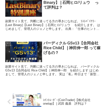
Binary】❘石岡ヒロ/リュウ っ
て評判は？
副業サイト見て、判断に迷ってる方の導きになれば。 ﾗｽﾄﾊﾞｲﾅﾘｰ
(Last Binary)【Last Binary】❘石岡ヒロ/リュウ を紹介します。 は
じめまして、管理人のジェノと申します。 出典：「仕事のヒント」
神田昌典著 フォレ...
パーディクル GSv13【合同会社
FX
Rice Child】❘神田伸一郎 って稼
げるの？
副業サイト見て、判断に迷ってる方の導きになれば。 パーディクル
GSv13【合同会社 Rice Child】❘神田伸一郎 を紹介します はじめ
まして、管理人のジェノと申します。 実は「私」昨日まで「新型コ
ロナ」の陽性者となり、4泊5日のホテ...
ｺｲﾝﾄﾚｰﾀﾞｰ(CoinTrader)【株式会社
onetap】❘武田 義基 評判は？