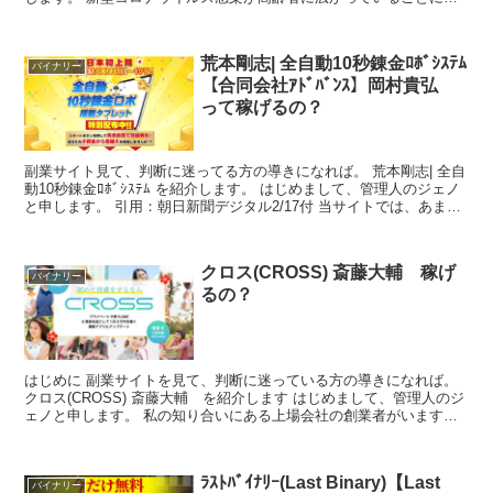
い、死者が急増している。１１日には累計で２万...
荒本剛志| 全自動10秒錬金ﾛﾎﾞｼｽﾃﾑ
バイナリー
【合同会社ｱﾄﾞﾊﾞﾝｽ】岡村貴弘
って稼げるの？
副業サイト見て、判断に迷ってる方の導きになれば。 荒本剛志| 全自
動10秒錬金ﾛﾎﾞｼｽﾃﾑ を紹介します。 はじめまして、管理人のジェノ
と申します。 引用：朝日新聞デジタル2/17付 当サイトでは、あまた
ある副業、しかもお金にまつわるサイ...
クロス(CROSS) 斎藤大輔 稼げ
バイナリー
るの？
はじめに 副業サイトを見て、判断に迷っている方の導きになれば。
クロス(CROSS) 斎藤大輔 を紹介します はじめまして、管理人のジ
ェノと申します。 私の知り合いにある上場会社の創業者がいます。
起業2年で上場させたカリスマ経営者です。普通...
ﾗｽﾄﾊﾞｲﾅﾘｰ(Last Binary)【Last
バイナリー