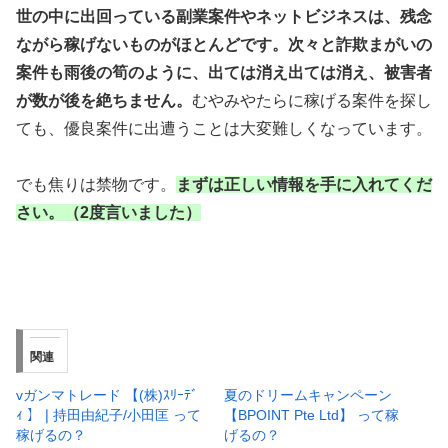
世の中に出回っている副業案件やネットビジネスは、残念
ながら稼げないものがほとんどです。次々と詐欺まがいの
案件も雨後の筍のように、出ては消え出ては消え、被害者
が数が後を絶ちません。
むやみやたらに稼げる案件を探し
ても、優良案件に出遭うことは大変難しくなっています。
でも焦りは禁物です。
まずは正しい情報を手に入れてくだ
さい。（2度言いました）
関連
vガンマトレード 【(株)ｽﾘｰﾃﾞ
夏のドリームキャンペーン
ｨ 】❘持田由紀子/小田匡 って
【BPOINT Pte Ltd】 って稼
稼げるの？
げるの？