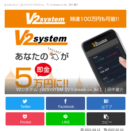
V2システム（V2SYSTEM【V.V.dream.co.,ltd.】❘田中慶介
Twitter
Facebook
はてブ
Pocket
LINE
コピー
2021.04.12
2022.02.10