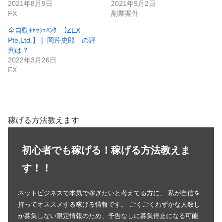
2021年8月9日
2021年9月2日
FX
副業案件
全自動ｷｬｯｼｭﾊﾝﾀｰ【ZEX
Pte,Ltd.】❘ 岡芹史郎 の評
判は？
2022年3月26日
FX
稼げる方法教えます
初心者でも稼げる！稼げる方法教えま
す！！
ネットビジネスで本気で稼ぎたいと考えてる方に、 私が自信を
持ってオススメする稼げる情報です。 ごくごくわずかな人数し
か募集しない限定情報のため、予告なしに募集停止になる可能