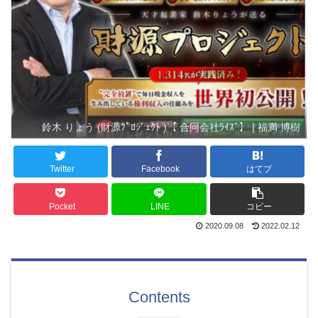
鈴木 りょう (財源ﾌﾟﾛｼﾞｪｸﾄ )【 合同会社ﾗｲｽﾞ】❘福満 博樹
Twitter
Facebook
はてブ
Pocket
LINE
コピー
2020.09.08
2022.02.12
Contents