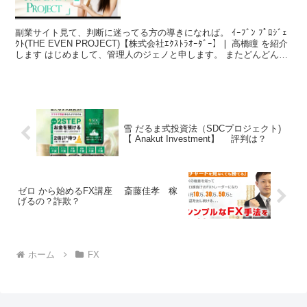
副業サイト見て、判断に迷ってる方の導きになれば。 ｲｰﾌﾞﾝ ﾌﾟﾛｼﾞｪ
ｸﾄ(THE EVEN PROJECT)【株式会社ｴｸｽﾄﾗｵｰﾀﾞｰ】❘ 高橋瞳 を紹介
します はじめまして、管理人のジェノと申します。 またどんどんと
新規感染者が...
雪 だるま式投資法（SDCプロジェクト)
【 Anakut Investment】 評判は？
ゼロ から始めるFX講座 斎藤佳孝 稼
げるの？詐欺？
ホーム
FX