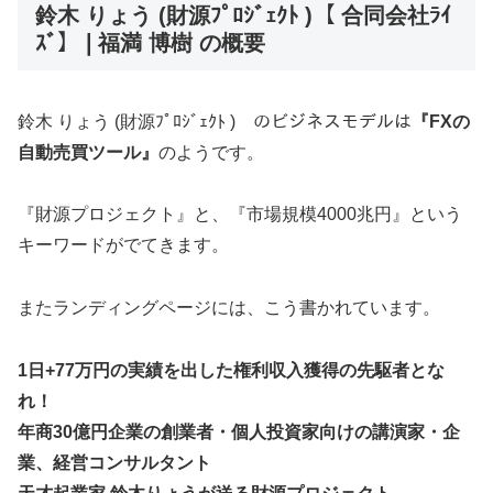
鈴木 りょう (財源ﾌﾟﾛｼﾞｪｸﾄ )【 合同会社ﾗｲ
ｽﾞ】❘福満 博樹 の概要
鈴木 りょう (財源ﾌﾟﾛｼﾞｪｸﾄ ) のビジネスモデルは
『FXの
自動売買ツール』
のようです。
『財源プロジェクト』と、『市場規模4000兆円』という
キーワードがでてきます。
またランディングページには、こう書かれています。
1日+77万円の実績を出した権利収入獲得の先駆者とな
れ！
年商30億円企業の創業者・個人投資家向けの講演家・企
業、経営コンサルタント