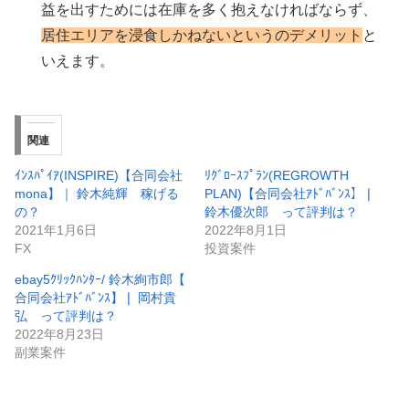
益を出すためには在庫を多く抱えなければならず、
居住エリアを浸食しかねないというのデメリット
と
いえます。
関連
ｲﾝｽﾊﾟｲｱ(INSPIRE)【合同会社
ﾘｸﾞﾛｰｽﾌﾟﾗﾝ(REGROWTH
mona】｜ 鈴木純輝 稼げる
PLAN)【合同会社ｱﾄﾞﾊﾞﾝｽ】❘
の？
鈴木優次郎 って評判は？
2021年1月6日
2022年8月1日
FX
投資案件
ebay5ｸﾘｯｸﾊﾝﾀｰ/ 鈴木絢市郎【
合同会社ｱﾄﾞﾊﾞﾝｽ】❘ 岡村貴
弘 って評判は？
2022年8月23日
副業案件