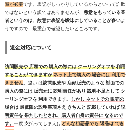
識が必要
です。表記がしっかりしているからといって詐欺
ではないという訳ではありませんが、
悪意をもっている業
者というのは、故意に表記を曖昧にしていることが多い
よ
うですので、最重点で確認したいところです。
返金対応について
訪問販売や 店頭での 購入の際には クーリングオフを 利用
することが できますが
ネット上で購入の 場合には 利用で
きません
。違い は
訪問販売や 店頭販売のような 対面での
購入の際には 販売元に 説明責任があり 説明不足として ク
ーリングオフを 利用できます
。
しかし ネットでの 販売の
場合は 最低限の説明事項さえ きちんと 記載していれば 説
明責任を 果たしたとされ、購入者自身の責任に なるので
す。
一度 支払ってしまえば
どんな粗悪品でも 返品は でき