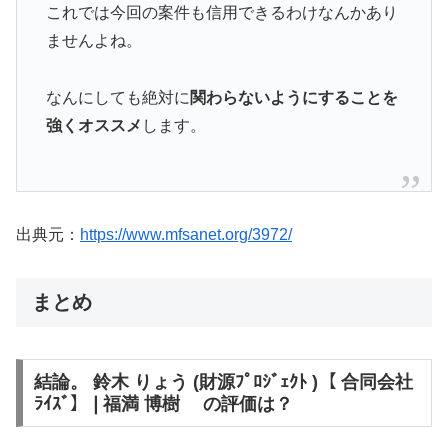
これでは今回の案件も信用できるわけなんかあり
ませんよね。
なんにしても絶対に
関わらないようにすることを
強くオススメ
します。
出典元：
https://www.mfsanet.org/3972/
まとめ
結論。 鈴木 りょう (財源ﾌﾟﾛｼﾞｪｸﾄ )【 合同会社
ﾗｲｽﾞ】❘福満 博樹 の評価は？