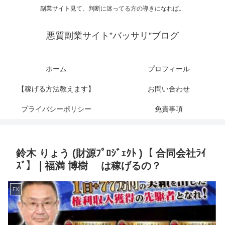
副業サイト見て、判断に迷ってる方の導きになれば。
悪質副業サイト”バッサリ”ブログ
ホーム
プロフィール
【稼げる方法教えます】
お問い合わせ
プライバシーポリシー
免責事項
鈴木 りょう (財源ﾌﾟﾛｼﾞｪｸﾄ )【 合同会社ﾗｲ
ｽﾞ】❘福満 博樹 は稼げるの？
FX