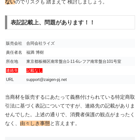
ない
のでリスクも 踏まえて 検討しましょう。
表記記載上、問題があります！！
販売会社
合同会社ライズ
責任者名
福満 博樹
所在地
東京都板橋区南常盤台1-11-6レフア南常盤台101号室
連絡先
記載なし
URL
support@zaigen-pj.net
当商材を販売するにあたって義務付けられている特定商取
引法に基づく表記についてですが、連絡先の記載がありま
せんでした。上述の通りで、消費者保護の観点がまったく
なく、
由々しき事態
と言えます。