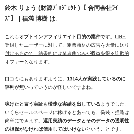
鈴木 りょう (財源ﾌﾟﾛｼﾞｪｸﾄ )【 合同会社ﾗｲ
ｽﾞ】❘福満 博樹 は
、
これも
オプトインアフィリエイト目的の案件
です。
LINE
登録したユーザーに対して、粗悪商材の広告を大量に送り
付けるもので、結果的には業者側のみが収益を得る詐欺的
オファー
となります。
口コミにもありますように、
1314人が実践しているのに
評判が無い
っていうのが怪しいですよね。
稼げたと言う実証も曖昧な実績を出している
ようでした。
いくらセールスページに稼げるとあっても、偽装・捏造は
簡単にできます。
運用実績のデータとそのデータの透明性
の担保がなければ信用してはいけない
ということです。