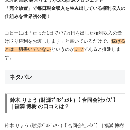
天才起業家 鈴木りょうが送る財源プロジェクト
「完全放置」で毎日現金収入を生み出している権利収入の
仕組みを世界初公開！
コピーには
「たった1日で+77万円を出した権利収入の受
け取り権利をお渡しします」
と書いているだけで、
稼げる
とは一切書いていない
というのが
ミソ
であると推測しま
す。
ネタバレ
鈴木 りょう (財源ﾌﾟﾛｼﾞｪｸﾄ )【 合同会社ﾗｲｽﾞ】
❘福満 博樹 の口コミは？
鈴木 りょう (財源ﾌﾟﾛｼﾞｪｸﾄ )【 合同会社ﾗｲｽﾞ】❘福満 博樹