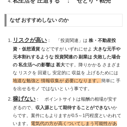
私生活を 圧迫する ： せどり・転売
なぜ おすすめしない のか
リスクが高い
： 「投資関連」は
株・不動産投
資・仮想通貨
などですが いずれにせよ
大きな元手や
元本割れするような 投資関連の 副業は 失敗した場合
の 私生活への影響は 甚大
です。降りかかる さまざま
な リスクを 回避し 安定的に 収益を 上げるためには
地道な勉強と 情報収集が 必要になります。
簡単に 手
を出せるモノ ではないと いう事です。
稼げない
： ポイントサイトは報酬の相場が安す
ぎるので、
収入源として期待することができない
か
らです。案件にもよりますが0.5～1円程度といわれて
います。
電気代の方が高くついてしまう可能性があ