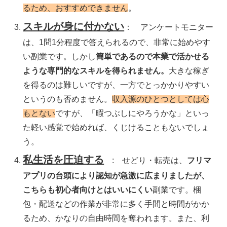
るため、おすすめできません
。
スキルが身に付かない
： アンケートモニター
は、1問1分程度で答えられるので、非常に始めやす
い副業です。しかし
簡単であるので本業で活かせる
ような専門的なスキルを得られません。
大きな稼ぎ
を得るのは難しいですが、一方でとっかかりやすい
というのも否めません。
収入源のひとつとしては心
もとない
ですが、「暇つぶしにやろうかな」といっ
た軽い感覚で始めれば、くじけることもないでしょ
う。
私生活を圧迫する
: せどり・転売は、
フリマ
アプリの台頭により認知が急激に広まりましたが、
こちらも初心者向けとはいいにくい
副業です。梱
包・配送などの作業が非常に多く手間と時間がかか
るため、かなりの自由時間を奪われます。また、利