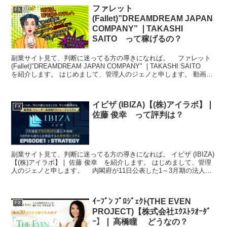
ファレット
FX
(Fallet)”DREAMDREAM JAPAN
COMPANY” ❘TAKASHI
SAITO って稼げるの？
副業サイト見て、判断に迷ってる方の導きになれば。 ファレット
(Fallet)"DREAMDREAM JAPAN COMPANY" ❘TAKASHI SAITO
を紹介します。 はじめまして、管理人のジェノと申します。 動画配
信の世界最大...
イビザ (IBIZA)【(株)アイラボ】❘
FX
佐藤 俊幸 って評判は？
副業サイト見て、判断に迷ってる方の導きになれば。 イビザ (IBIZA)
【(株)アイラボ】❘ 佐藤 俊幸 を紹介します。 はじめまして、管理
人のジェノと申します。 内閣府が11日公表した1～3月期の法人企
業景気予測調査によると、大企業の景...
ｲｰﾌﾞﾝ ﾌﾟﾛｼﾞｪｸﾄ(THE EVEN
FX
PROJECT)【株式会社ｴｸｽﾄﾗｵｰﾀﾞ
ｰ】❘ 高橋瞳 どうなの？