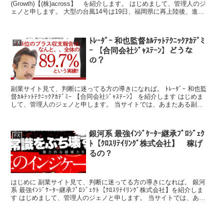
(Growth)【(株)across】 を紹介します。 はじめまして、管理人のジ
ェノと申します。 大型の台風14号は19日、福岡県に再上陸後、進路
を東寄りに変えながら進んだ。鹿児島県...
ﾄﾚｰﾀﾞｰ 和也監督ｶﾙﾃｯﾄﾃｸﾆｯｸｱｶﾃﾞﾐ
FX
ｰ 【合同会社ｼﾞｬｽﾃｰﾝ】どうな
の？
副業サイト見て、判断に迷ってる方の導きになれば。 ﾄﾚｰﾀﾞｰ 和也監
督ｶﾙﾃｯﾄﾃｸﾆｯｸｱｶﾃﾞﾐｰ 【合同会社ｼﾞｬｽﾃｰﾝ】 を紹介します はじめま
して、管理人のジェノと申します。 当サイトでは、あまたある副
業、しかもお金にまつわる...
銀河系 最強ｲﾝｼﾞｹｰﾀｰ継承ﾌﾟﾛｼﾞｪｸ
FX
ﾄ【ｸﾛｽﾘﾃｲﾘﾝｸﾞ株式会社】 稼げ
るの？
はじめに 副業サイト見て、判断に迷ってる方の導きになれば。 銀河
系 最強ｲﾝｼﾞｹｰﾀｰ継承ﾌﾟﾛｼﾞｪｸﾄ【ｸﾛｽﾘﾃｲﾘﾝｸﾞ株式会社】を紹介しま
す はじめまして、管理人のジェノと申します。 当サイトでは、あま
たある副業、しかもお金にま...