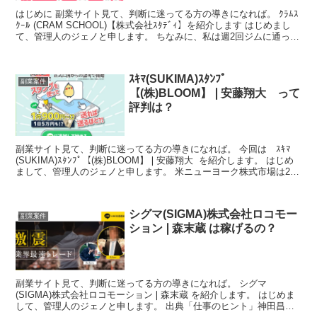
はじめに 副業サイト見て、判断に迷ってる方の導きになれば。 ｸﾗﾑｽ
ｸｰﾙ (CRAM SCHOOL)【株式会社ｽﾀﾃﾞｨ】を紹介します はじめまし
て、管理人のジェノと申します。 ちなみに、私は週2回ジムに通って
いますが、ジムでも「マスク着...
ｽｷﾏ(SUKIMA)ｽﾀﾝﾌﾟ
副業案件
【(株)BLOOM】❘安藤翔大 って
評判は？
副業サイト見て、判断に迷ってる方の導きになれば。 今回は ｽｷﾏ
(SUKIMA)ｽﾀﾝﾌﾟ【(株)BLOOM】❘安藤翔大 を紹介します。 はじめ
まして、管理人のジェノと申します。 米ニューヨーク株式市場は26
日、主要企業でつくるダウ工業株...
シグマ(SIGMA)株式会社ロコモー
副業案件
ション❘森末蔵 は稼げるの？
副業サイト見て、判断に迷ってる方の導きになれば。 シグマ
(SIGMA)株式会社ロコモーション❘森末蔵 を紹介します。 はじめま
して、管理人のジェノと申します。 出典「仕事のヒント」神田昌典