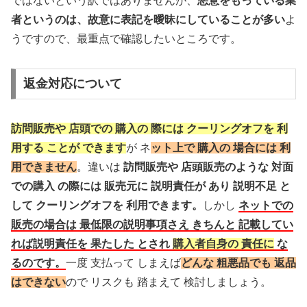
ではないという訳ではありませんが、
悪意をもっている業
者というのは、故意に表記を曖昧にしていることが多い
よ
うですので、最重点で確認したいところです。
返金対応について
訪問販売や 店頭での 購入の 際には クーリングオフを 利
用する ことが できます
が ネ
ット上で 購入の 場合には 利
用できません
。違いは
訪問販売や 店頭販売のような 対面
での購入 の際には 販売元に 説明責任が あり 説明不足 と
して クーリングオフを 利用できます。
しかし
ネットでの
販売の場合は 最低限の説明事項さえ きちんと 記載してい
れば説明責任を 果たした とされ
購入者自身の 責任に
な
るのです。
一度 支払って しまえば
どんな 粗悪品でも 返品
はできない
ので リスクも 踏まえて 検討しましょう。