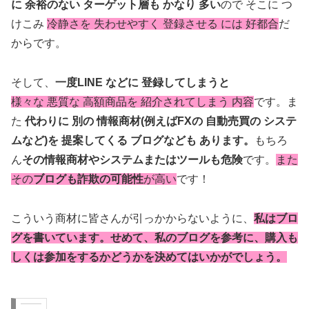
に 余裕のない ターゲット層も かなり 多い
ので そこに つ
けこみ
冷静さを 失わせやすく 登録させる には 好都合
だ
からです。
そして、
一度LINE などに 登録してしまうと
様々な 悪質な 高額商品を 紹介されてしまう 内容
です。ま
た
代わりに 別の 情報商材(例えばFXの 自動売買の システ
ムなど)を 提案してくる ブログなども あります。
もちろ
ん
その情報商材やシステムまたはツールも危険
です。
また
その
ブログも詐欺の可能性
が高い
です！
こういう商材に皆さんが引っかからないように、
私はブロ
グを書いています。せめて、私の
ブログを参考に、購入も
しくは参加をするかどうかを決めてはいかがでしょう。