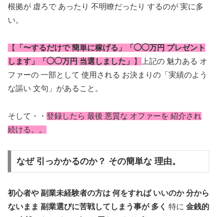
根拠が 虚ろで あったり 不明瞭だったり するのが 実に多
い。
【
「〜するだけで 簡単に稼げる」「◯◯万円 プレゼント
します」「◯◯万円 当選しました」
】
上記の 魅力ある オ
ファーの 一部として 使用される お決まりの「実績のよう
な謳い 文句」があること。
そして・・
登録したら 最後 悪質な オファーを 紹介され
続ける。。
なぜ 引っかかるのか？ その簡単な 理由。
初心者や 副業未経験者の方は 何をすれば いいのか 分から
ないまま 副業選びに苦戦してしまう事が 多く
特に
金銭的