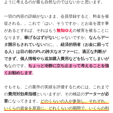
ように考えるのが最も自然なのではないかと思います。
一切の内容の詳細がないまま、会員登録すると、料金を催
促される。。これで「はい、そうですか」とお金を渡す事
があるとすれば、それはもう
無知ゆえ
の被害を被ることに
なります。
稼げるはずがない
じゃないですか。
なんらデー
タ開示もされていない
のに。。
経済的弱者（お金に困って
る人）は目の前のPLの誇大なオファーに、適正な判断が
できず、個人情報やら追加購入費用などを払ってしまいが
ち
なのです。
ちょっと冷静に立ち止まって考えることを強
くお勧めします
。
そもそも、この案件の実績を評価するためには、これまで
の
費用対効果指標
といいますが、その検証の
データーが必
要
になってきます。
どのくらいの人が参加し、それぞれ、
いくらの資金を原資に、どれくらいの期間で、いくらの利