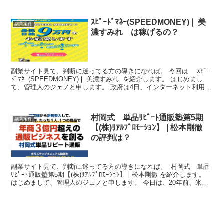
著 フォレスト出版 「カリスマになれる人、なれない人...
ｽﾋﾟｰﾄﾞﾏﾈｰ(SPEEDMONEY)❘ 美
副業案件
濃すみれ は稼げるの？
副業サイト見て、判断に迷ってる方の導きになれば。 今回は ｽﾋﾟｰ
ﾄﾞﾏﾈｰ(SPEEDMONEY)❘ 美濃すみれ を紹介します。 はじめまし
て、管理人のジェノと申します。 政府は4日、インターネット利用者
の情報を保護する新たな規制など...
村岡式 単品ﾘﾋﾟｰﾄ通販塾第5期
副業案件
【(株)ﾘｱﾙﾌﾟﾛﾓｰｼｮﾝ】❘松本剛徹
の評判は？
副業サイト見て、判断に迷ってる方の導きになれば。 村岡式 単品
ﾘﾋﾟｰﾄ通販塾第5期【(株)ﾘｱﾙﾌﾟﾛﾓｰｼｮﾝ】❘松本剛徹 を紹介します。
はじめまして、管理人のジェノと申します。 今日は、20年前、米国
ニューヨークでの大惨事が起きた...