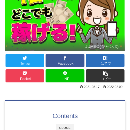
JUMBO(ジャンボ)
Twitter
Facebook
はてブ
Pocket
LINE
コピー
2021.08.17
2022.02.09
Contents
CLOSE