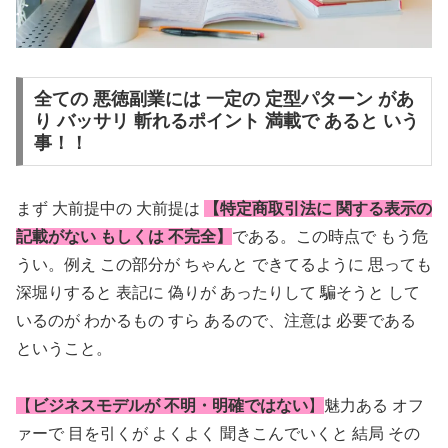
全ての 悪徳副業には 一定の 定型パターン があ
り バッサリ 斬れるポイント 満載で あると いう
事！！
まず 大前提中の 大前提は
【特定商取引法に 関する表示の
記載がない もしくは 不完全】
である。この時点で もう危
うい。例え この部分が ちゃんと できてるように 思っても
深堀りすると 表記に 偽りが あったりして 騙そうと して
いるのが わかるもの すら あるので、注意は 必要である
ということ。
【
ビジネスモデルが 不明・明確ではない
】
魅力ある オフ
ァーで 目を引くが よくよく 聞きこんでいくと 結局 その