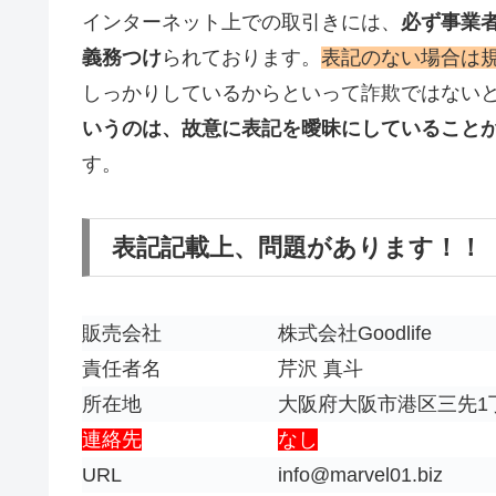
インターネット上での取引きには、
必ず事業
義務つけ
られております。
表記のない場合は
しっかりしているからといって詐欺ではない
いうのは、故意に表記を曖昧にしていること
す。
表記記載上、問題があります！！
販売会社
株式会社Goodlife
責任者名
芹沢 真斗
所在地
大阪府大阪市港区三先1丁
連絡先
なし
URL
info@marvel01.biz