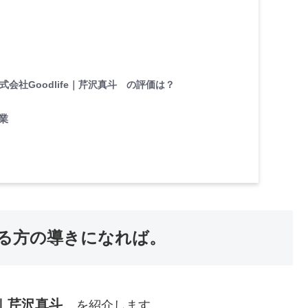
株式会社Goodlife｜芹沢真斗 の評価は？
業
る方の導きになれば。
fe｜芹沢真斗
を紹介します。